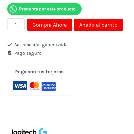
Pregunta por este producto
Mouse
Compra Ahora
Añadir al carrito
Logitech
Inalambrico
Satisfacción garantizada
Gamer
Pago seguro
G305
Lightspeed
Paga con tus tarjetas
2.4ghz
Azul
cantidad