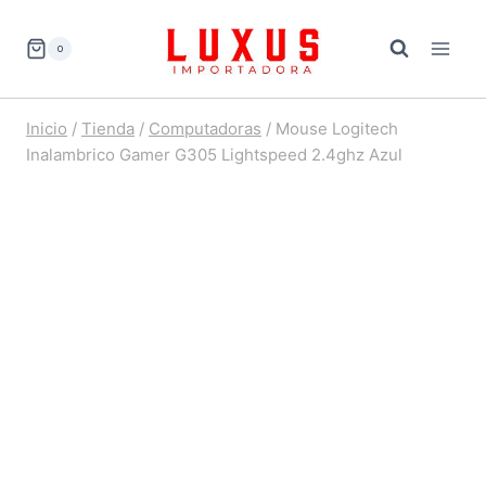
Saltar
al
0
contenido
Inicio
/
Tienda
/
Computadoras
/
Mouse Logitech
Inalambrico Gamer G305 Lightspeed 2.4ghz Azul