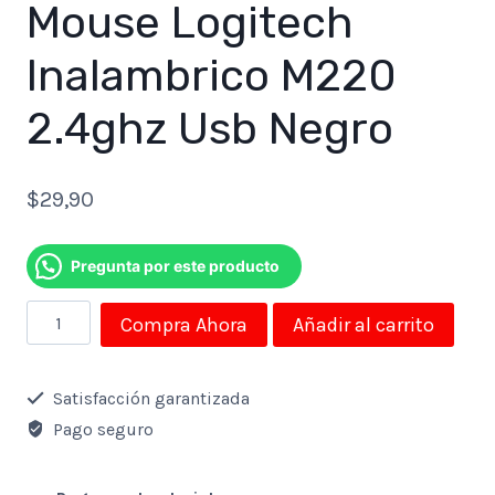
Mouse Logitech
Inalambrico M220
2.4ghz Usb Negro
$
29,90
Pregunta por este producto
Mouse
Compra Ahora
Añadir al carrito
Logitech
Inalambrico
Satisfacción garantizada
M220
Pago seguro
2.4ghz
Usb