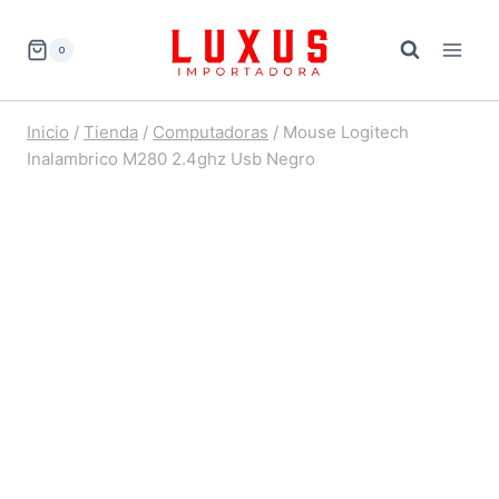
Saltar
al
0
contenido
Inicio
/
Tienda
/
Computadoras
/
Mouse Logitech
Inalambrico M280 2.4ghz Usb Negro