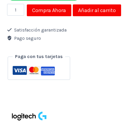
Mouse
Compra Ahora
Añadir al carrito
Logitech
Inalambrico
Satisfacción garantizada
M280
Pago seguro
2.4ghz
Usb
Paga con tus tarjetas
Negro
cantidad