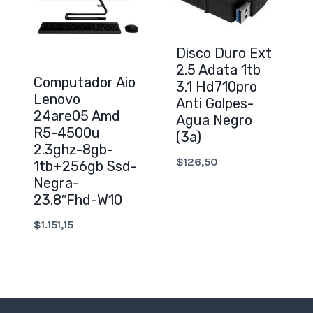
Disco Duro Ext
2.5 Adata 1tb
Computador Aio
3.1 Hd710pro
Lenovo
Anti Golpes-
24are05 Amd
Agua Negro
R5-4500u
(3a)
2.3ghz-8gb-
$
126,50
1tb+256gb Ssd-
Negra-
23.8″Fhd-W10
$
1.151,15