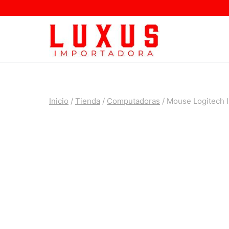
Saltar
al
contenido
Inicio
/
Tienda
/
Computadoras
/
Mouse Logitech 