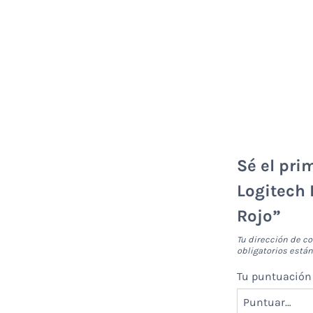
Sé el pri
Logitech
Rojo”
Tu dirección de co
obligatorios est
Tu puntuació