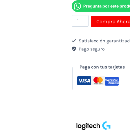
Pregunta por este prod
Mouse
Compra Ahor
Logitech
Inalambrico
Satisfacción garantiza
M280
Pago seguro
2.4ghz
Usb
Paga con tus tarjetas
Rojo
cantidad