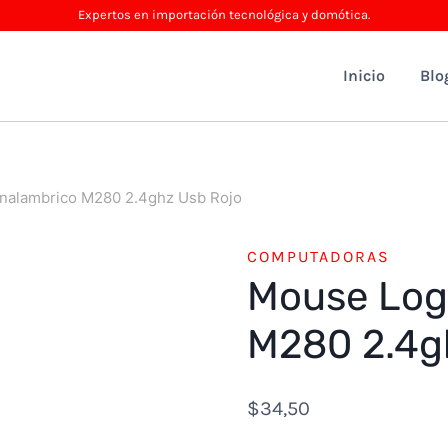
Expertos en importación tecnológica y domótica.
Inicio
Blo
Inalambrico M280 2.4ghz Usb Rojo
COMPUTADORAS
Mouse Log
M280 2.4g
$
34,50