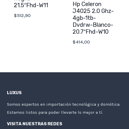
Hp Celeron
21.5″Fhd-W11
J4025 2.0 Ghz-
$
512,90
4gb-1tb-
Dvdrw-Blanco-
20.7″Fhd-W10
$
414,00
LUXUS
Somos espertos en importación tecnológica y domótica.
Estamos listos para poder llevarte lo mejor a tí.
VISITA NUESTRAS REDES