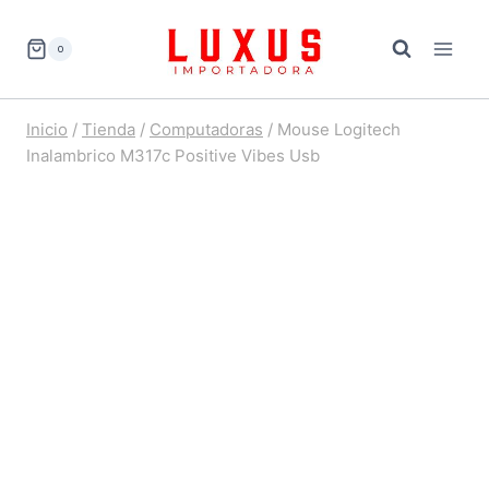
Saltar
al
0
contenido
Inicio
/
Tienda
/
Computadoras
/
Mouse Logitech
Inalambrico M317c Positive Vibes Usb