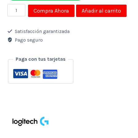
Mouse
Compra Ahora
Añadir al carrito
Logitech
Inalambrico
Satisfacción garantizada
M317c
Pago seguro
Positive
Vibes
Paga con tus tarjetas
Usb
cantidad