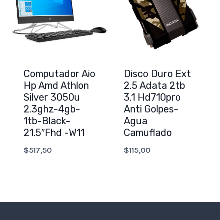
Computador Aio
Disco Duro Ext
Hp Amd Athlon
2.5 Adata 2tb
Silver 3050u
3.1 Hd710pro
2.3ghz-4gb-
Anti Golpes-
1tb-Black-
Agua
21.5″Fhd -W11
Camuflado
$
517,50
$
115,00