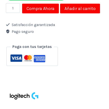
Mouse
Compra Ahora
Añadir al carrito
Logitech
Inalambrico
Satisfacción garantizada
M350
Pago seguro
Azul
Gris
Paga con tus tarjetas
2.4ghzt
cantidad