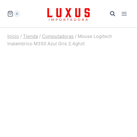
Saltar
al
0
contenido
Inicio
/
Tienda
/
Computadoras
/
Mouse Logitech
Inalambrico M350 Azul Gris 2.4ghzt