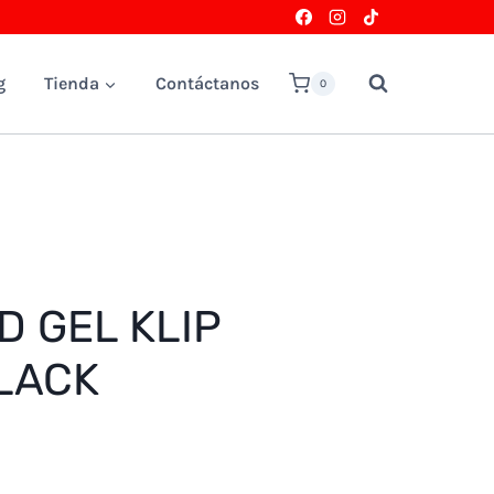
g
Tienda
Contáctanos
0
 GEL KLIP
LACK