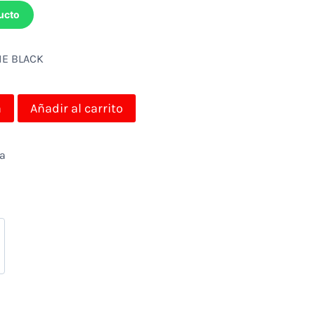
ucto
ME BLACK
a
Añadir al carrito
da