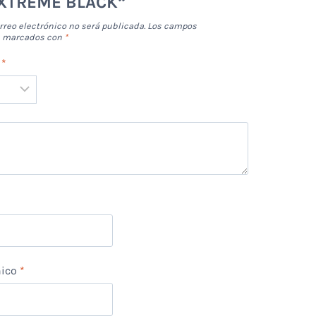
 XTREME BLACK”
rreo electrónico no será publicada.
Los campos
án marcados con
*
n
*
*
nico
*