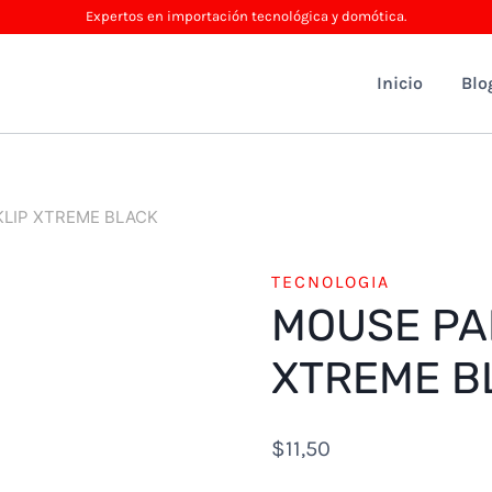
Expertos en importación tecnológica y domótica.
Inicio
Blo
KLIP XTREME BLACK
TECNOLOGIA
MOUSE PAD
XTREME B
$
11,50