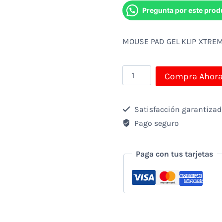
Pregunta por este prod
MOUSE PAD GEL KLIP XTRE
MOUSE
Compra Ahor
PAD
GEL
Satisfacción garantiza
KLIP
Pago seguro
XTREME
BLACK
Paga con tus tarjetas
cantidad