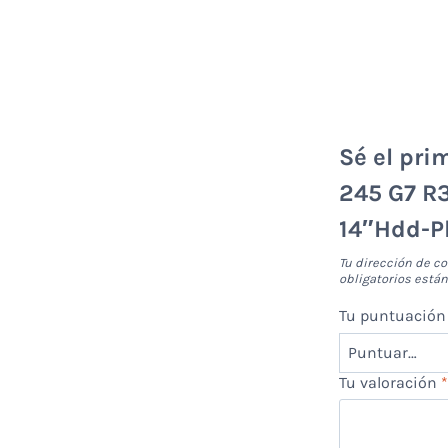
Sé el pri
245 G7 R
14″Hdd-P
Tu dirección de co
obligatorios est
Tu puntuació
Tu valoración