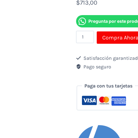
$
713,00
Pregunta por este prod
Notebook
Compra Ahor
Hp
245
Satisfacción garantiza
G7
Pago seguro
R3-
3250u
Paga con tus tarjetas
2.6ghz-
4gb-
1tb-
14"Hdd-
Plateado