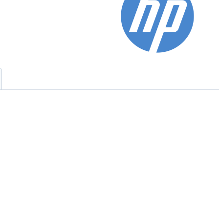
Ceniza-
W10
cantidad