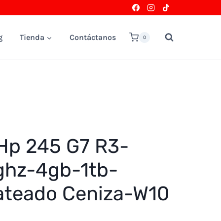
g
Tienda
Contáctanos
0
Hp 245 G7 R3-
ghz-4gb-1tb-
ateado Ceniza-W10