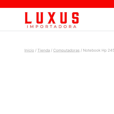
Saltar
al
contenido
Inicio
/
Tienda
/
Computadoras
/
Notebook Hp 245