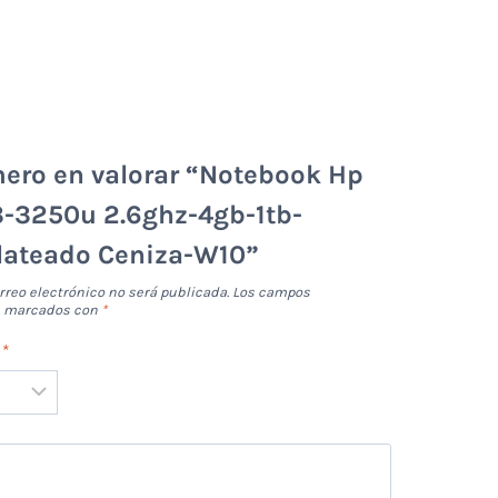
mero en valorar “Notebook Hp
3-3250u 2.6ghz-4gb-1tb-
lateado Ceniza-W10”
rreo electrónico no será publicada.
Los campos
án marcados con
*
n
*
*