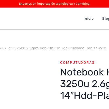
Expertos en importación tecnológica y domótica.
Inicio
Blo
 G7 R3-3250u 2.6ghz-4gb-1tb-14″Hdd-Plateado Ceniza-W10
COMPUTADORAS
Notebook 
3250u 2.6
14″Hdd-Pl