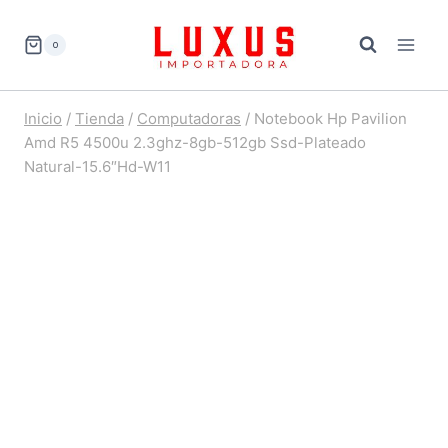
Saltar
al
0
contenido
Inicio
/
Tienda
/
Computadoras
/
Notebook Hp Pavilion
Amd R5 4500u 2.3ghz-8gb-512gb Ssd-Plateado
Natural-15.6″Hd-W11