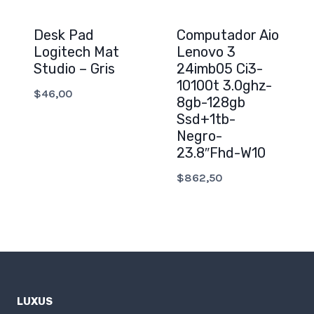
Desk Pad
Computador Aio
Logitech Mat
Lenovo 3
Studio – Gris
24imb05 Ci3-
10100t 3.0ghz-
$
46,00
8gb-128gb
Ssd+1tb-
Negro-
23.8″Fhd-W10
$
862,50
LUXUS