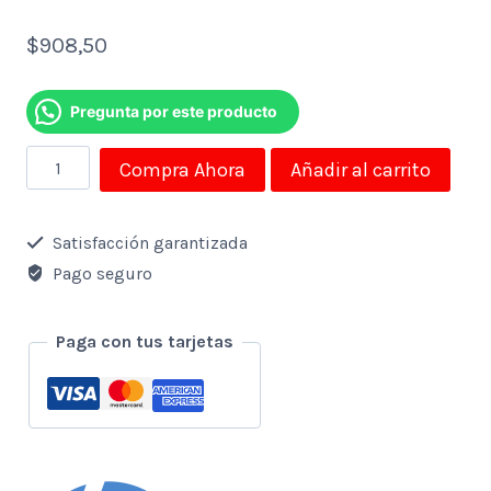
$
908,50
Pregunta por este producto
Notebook
Compra Ahora
Añadir al carrito
Hp
Pavilion
Satisfacción garantizada
Amd
Pago seguro
R5
4500u
Paga con tus tarjetas
2.3ghz-
8gb-
512gb
Ssd-