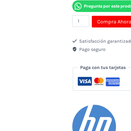
Pregunta por este prod
Parlantes
Compra Ahor
Hp
12watts
Satisfacción garantiza
Conector
Pago seguro
3.5mm
cantidad
Paga con tus tarjetas