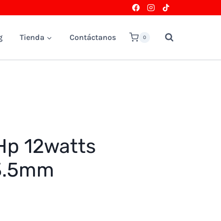
g
Tienda
Contáctanos
0
Hp 12watts
3.5mm