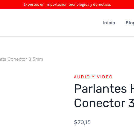
Expertos en importación tecnológica y domótica.
Inicio
Blo
atts Conector 3.5mm
AUDIO Y VIDEO
Parlantes 
Conector 
$
70,15