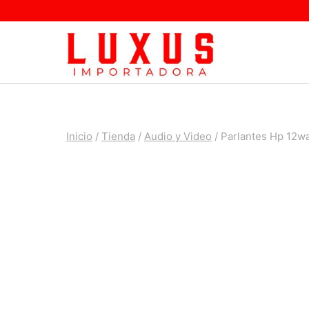
Saltar
al
contenido
Inicio
/
Tienda
/
Audio y Video
/
Parlantes Hp 12w