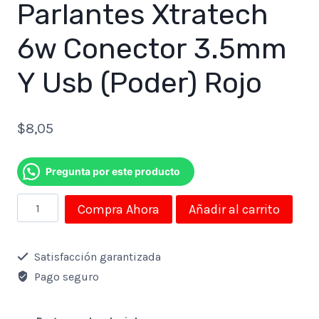
Parlantes Xtratech
6w Conector 3.5mm
Y Usb (Poder) Rojo
$
8,05
Pregunta por este producto
Parlantes
Compra Ahora
Añadir al carrito
Xtratech
6w
Satisfacción garantizada
Conector
Pago seguro
3.5mm
Y