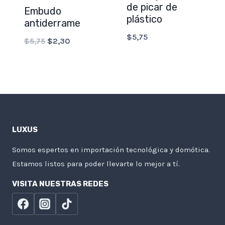
de picar de
Embudo
plástico
antiderrame
$
5,75
Original
Current
$
5,75
$
2,30
price
price
was:
is:
$5,75.
$2,30.
LUXUS
Somos espertos en importación tecnológica y domótica.
Estamos listos para poder llevarte lo mejor a tí.
VISITA NUESTRAS REDES