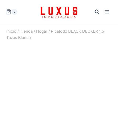
Saltar
al
0
contenido
Inicio
/
Tienda
/
Hogar
/
Picatodo BLACK DECKER 1.5
Tazas Blanco