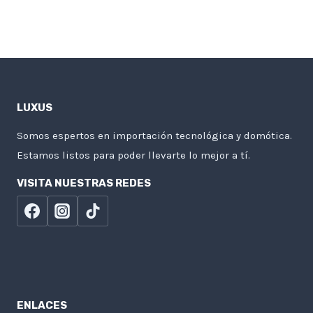
price
price
was:
is:
$17,25.
$11,50.
LUXUS
Somos espertos en importación tecnológica y domótica.
Estamos listos para poder llevarte lo mejor a tí.
VISITA NUESTRAS REDES
ENLACES