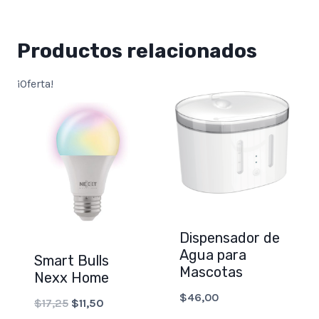
Productos relacionados
¡Oferta!
Dispensador de
Agua para
Smart Bulls
Mascotas
Nexx Home
$
46,00
Original
Current
$
17,25
$
11,50