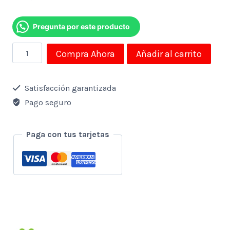
Pregunta por este producto
Powerbank
Compra Ahora
Añadir al carrito
Magsafe
10.000
Satisfacción garantizada
mAh
Pago seguro
Klip
Xtreme
Paga con tus tarjetas
Powermag
KPB-
600
cantidad