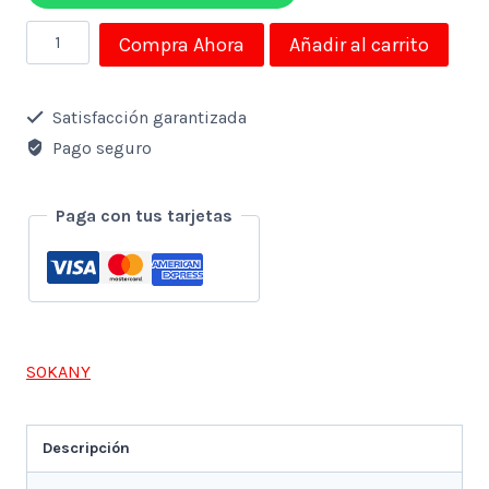
Procesador
Compra Ahora
Añadir al carrito
de
Alimentos
Satisfacción garantizada
Sokany
Pago seguro
5
en
Paga con tus tarjetas
1
SK-
06011
de
SOKANY
3,5L
y
Descripción
1000W