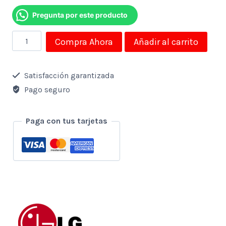
Pregunta por este producto
Refrigerador
Compra Ahora
Añadir al carrito
Lg
647
Satisfacción garantizada
Lt
Pago seguro
Side
By
Paga con tus tarjetas
Side
Instaview
Door
In
Door
Silver