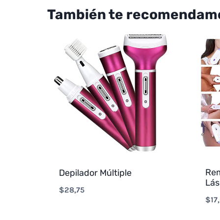
También te recomendam
Rem
Depilador Múltiple
Lás
$
28,75
$
17