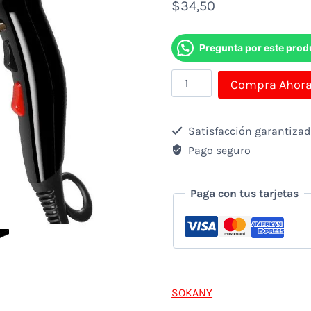
$
34,50
Pregunta por este prod
Secador
Compra Ahor
de
Cabello
Satisfacción garantiza
Sokany
Pago seguro
SK-
2213
Paga con tus tarjetas
de
2600W
con
accesorios
SOKANY
cantidad