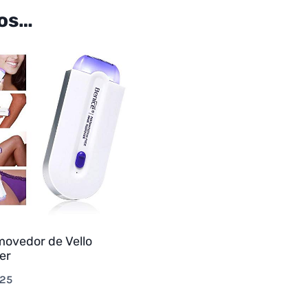
os…
ovedor de Vello
er
,25