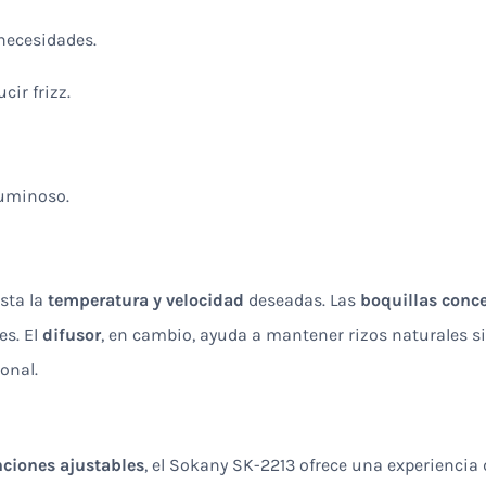
necesidades.
cir frizz.
luminoso.
usta la
temperatura y velocidad
deseadas. Las
boquillas conc
es. El
difusor
, en cambio, ayuda a mantener rizos naturales sin
onal.
nciones ajustables
, el Sokany SK-2213 ofrece una experiencia 