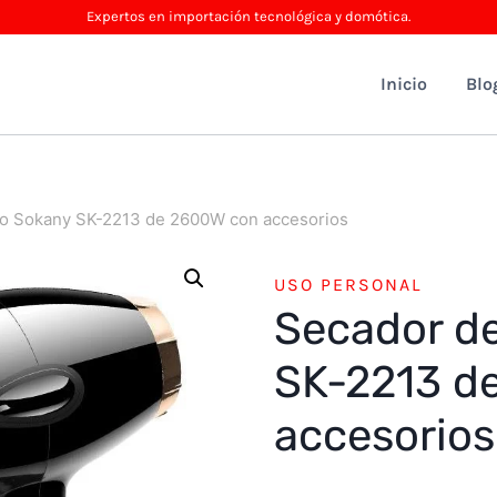
Expertos en importación tecnológica y domótica.
Inicio
Blo
lo Sokany SK-2213 de 2600W con accesorios
USO PERSONAL
Secador de
SK-2213 d
accesorios