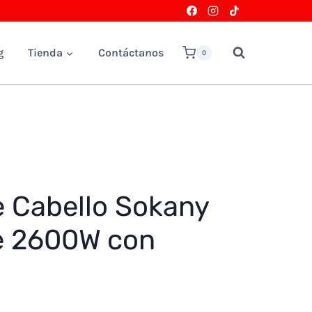
g
Tienda
Contáctanos
0
 Cabello Sokany
e 2600W con