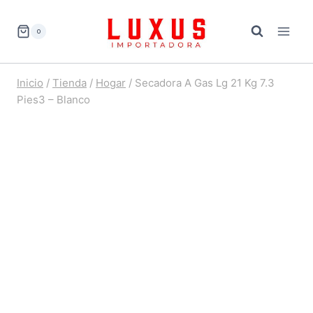
Saltar
al
0
contenido
Inicio
/
Tienda
/
Hogar
/
Secadora A Gas Lg 21 Kg 7.3
Pies3 – Blanco