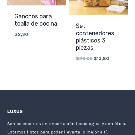
Ganchos para
toalla de cocina
Set
contenedores
$
2,30
plásticos 3
piezas
Original
Current
$
23,00
$
13,80
price
price
was:
is:
$23,00.
$13,80.
LUXUS
Somos espertos en importación tecnológica y domótica.
Estamos listos para poder llevarte lo mejor a tí.