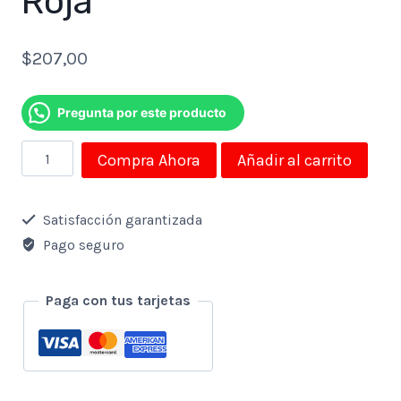
Roja
$
207,00
Pregunta por este producto
Silla
Compra Ahora
Añadir al carrito
Gamer
Ergonomica
Satisfacción garantizada
Xfire
Pago seguro
Incluye
Reposacabeza
Paga con tus tarjetas
Y
Almohada
Lumbar