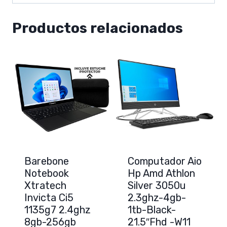
Productos relacionados
Barebone
Computador Aio
Notebook
Hp Amd Athlon
Xtratech
Silver 3050u
Invicta Ci5
2.3ghz-4gb-
1135g7 2.4ghz
1tb-Black-
8gb-256gb
21.5″Fhd -W11