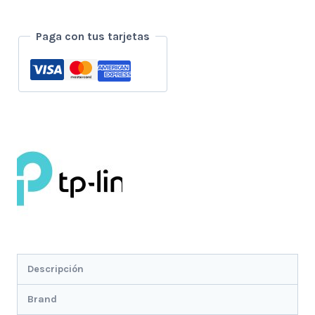
Ac1200
Mbps
Paga con tus tarjetas
Kit
De
2
Routers
Gigabit
cantidad
Descripción
Brand