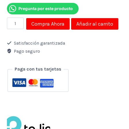
Pregunta por este producto
Sistema
Compra Ahora
Añadir al carrito
Wifi
Mesh
Satisfacción garantizada
Tplink
Pago seguro
Ac1300
Mbps
Paga con tus tarjetas
Kit
De
2
Router
Gigabit
cantidad