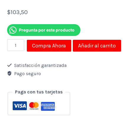
$
103,50
Pregunta por este producto
Sistema
Compra Ahora
Añadir al carrito
Wifi
Mesh
Satisfacción garantizada
Vektor
Pago seguro
2400
Mbps
Paga con tus tarjetas
Nexxt
Gigabit
Kit
2