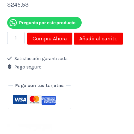
$
245,53
Pregunta por este producto
Tablet
Compra Ahora
Añadir al carrito
Xtratech
IguanaPad
Satisfacción garantizada
X8MT87
Pago seguro
8″
4 GB
Paga con tus tarjetas
/
64 GB
LTE
4G
Negra