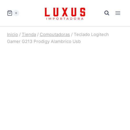
Saltar
al
0
contenido
Inicio
/
Tienda
/
Computadoras
/
Teclado Logitech
Gamer G213 Prodigy Alambrico Usb