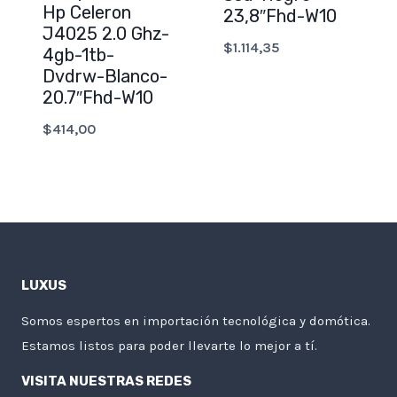
Hp Celeron
23,8″Fhd-W10
J4025 2.0 Ghz-
$
1.114,35
4gb-1tb-
Dvdrw-Blanco-
20.7″Fhd-W10
$
414,00
LUXUS
Somos espertos en importación tecnológica y domótica.
Estamos listos para poder llevarte lo mejor a tí.
VISITA NUESTRAS REDES