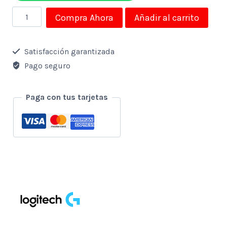
Teclado
Compra Ahora
Añadir al carrito
Logitech
Gamer
Satisfacción garantizada
G213
Pago seguro
Prodigy
Alambrico
Paga con tus tarjetas
Usb
cantidad