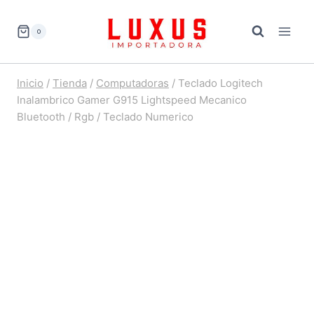
Saltar
al
0
contenido
Inicio
/
Tienda
/
Computadoras
/
Teclado Logitech
Inalambrico Gamer G915 Lightspeed Mecanico
Bluetooth / Rgb / Teclado Numerico