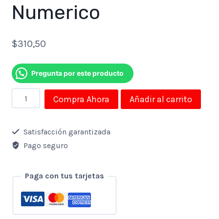
Numerico
$
310,50
Pregunta por este producto
Teclado
Compra Ahora
Añadir al carrito
Logitech
Inalambrico
Satisfacción garantizada
Gamer
Pago seguro
G915
Lightspeed
Paga con tus tarjetas
Mecanico
Bluetooth