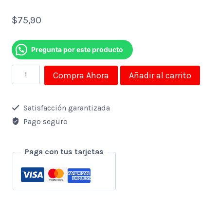
$
75,90
Pregunta por este producto
Teclado
Compra Ahora
Añadir al carrito
Logitech
Inalambrico
Satisfacción garantizada
K600
Pago seguro
Con
Touchpad
Paga con tus tarjetas
Para
Smart
Tv
Incl.2