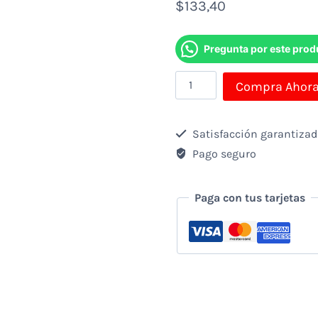
$
133,40
Pregunta por este prod
Teclado
Compra Ahor
Logitech
Mx
Satisfacción garantiza
Keys
Pago seguro
Mini
Inalambrico
Paga con tus tarjetas
-
Bluetooth
Grafito
cantidad