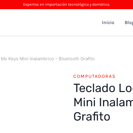
Expertos en importación tecnológica y domótica.
Inicio
Blo
 Mx Keys Mini Inalambrico – Bluetooth Grafito
COMPUTADORAS
Teclado Lo
Mini Inala
Grafito