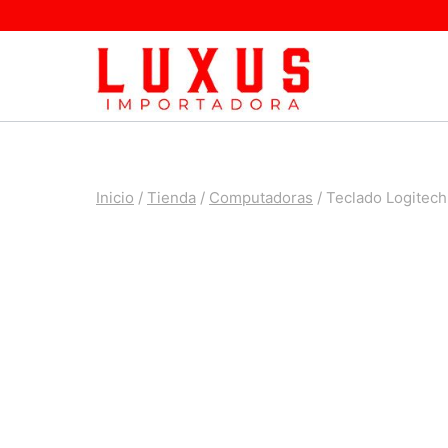
Saltar
al
contenido
Inicio
/
Tienda
/
Computadoras
/
Teclado Logitech