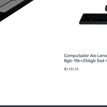
Computador Aio Len
8gb-1tb+256gb Ssd-
$
1.151,15