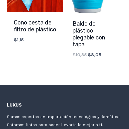
Cono cesta de
Balde de
filtro de plástico
plástico
plegable con
$
1,15
tapa
Original
Current
$
10,35
$
8,05
price
price
was:
is:
$10,35.
$8,05.
LUXUS
Somos espertos en importación tecnológica y domótica.
Estamos listos para poder llevarte lo mejor a tí.