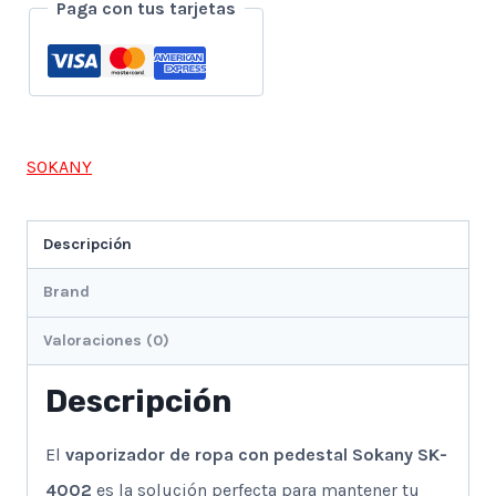
Sokany
Paga con tus tarjetas
SK-
4002
–
1800W
SOKANY
de
potencia,
Descripción
tanque
de
Brand
1.6L
Valoraciones (0)
extraíble
y
Descripción
ruedas
El
vaporizador de ropa con pedestal Sokany SK-
cantidad
4002
es la solución perfecta para mantener tu