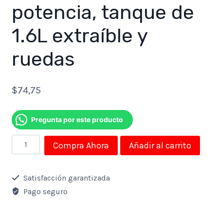
potencia, tanque de
1.6L extraíble y
ruedas
$
74,75
Pregunta por este producto
Vaporizador
Compra Ahora
Añadir al carrito
de
ropa
Satisfacción garantizada
con
Pago seguro
pedestal