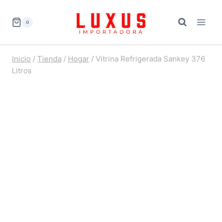
Saltar
al
0
contenido
Inicio
/
Tienda
/
Hogar
/
Vitrina Refrigerada Sankey 376
Litros