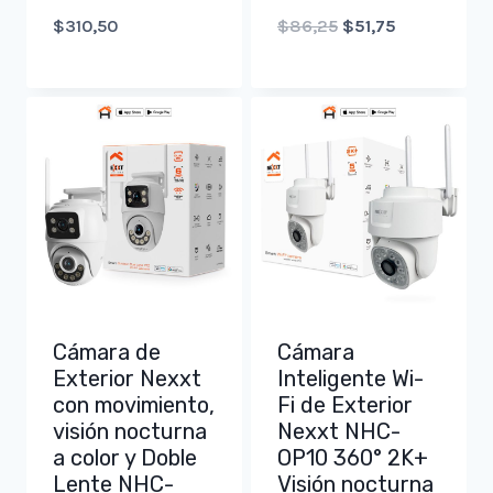
Original
Current
$
310,50
$
86,25
$
51,75
price
price
was:
is:
$86,25.
$51,75.
Cámara de
Cámara
Exterior Nexxt
Inteligente Wi-
con movimiento,
Fi de Exterior
visión nocturna
Nexxt NHC-
a color y Doble
OP10 360° 2K+
Lente NHC-
Visión nocturna