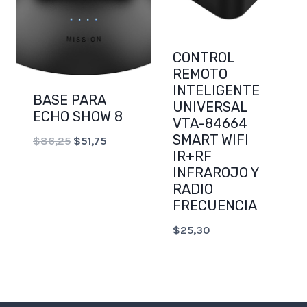
CONTROL
REMOTO
INTELIGENTE
BASE PARA
UNIVERSAL
ECHO SHOW 8
VTA-84664
SMART WIFI
Original
Current
$
86,25
$
51,75
IR+RF
price
price
INFRAROJO Y
was:
is:
RADIO
FRECUENCIA
$86,25.
$51,75.
$
25,30