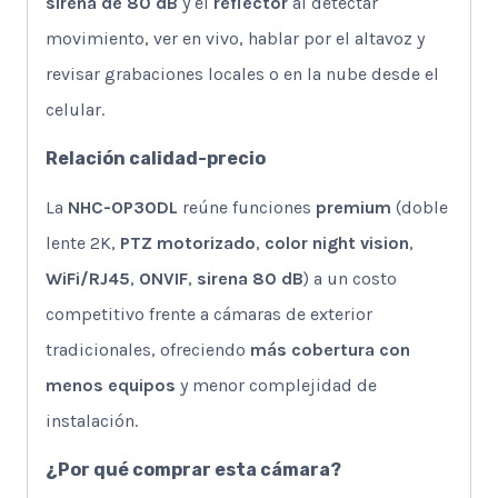
sirena de 80 dB
y el
reflector
al detectar
movimiento, ver en vivo, hablar por el altavoz y
revisar grabaciones locales o en la nube desde el
celular.
Relación calidad-precio
La
NHC-OP30DL
reúne funciones
premium
(doble
lente 2K,
PTZ motorizado
,
color night vision
,
WiFi/RJ45
,
ONVIF
,
sirena 80 dB
) a un costo
competitivo frente a cámaras de exterior
tradicionales, ofreciendo
más cobertura con
menos equipos
y menor complejidad de
instalación.
¿Por qué comprar esta cámara?