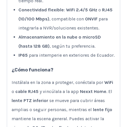
tiempo real.
Conectividad flexible
:
WiFi 2.4/5 GHz
o
RJ45
(10/100 Mbps)
, compatible con
ONVIF
para
integrarla a NVR/soluciones existentes.
Almacenamiento en la nube o microSD
(hasta 128 GB)
, según tu preferencia.
IP65
para intemperie en exteriores de Ecuador.
¿Cómo funciona?
Instálala en la zona a proteger, conéctala por
WiFi
o
cable RJ45
y vincúlala a la app
Nexxt Home
. El
lente PTZ inferior
se mueve para cubrir áreas
amplias o seguir personas, mientras el
lente fijo
mantiene la escena general. Puedes activar la