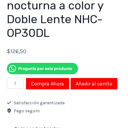
nocturna a color y
Doble Lente NHC-
OP30DL
$
126,50
Pregunta por este producto
Cámara
Compra Ahora
Añadir al carrito
de
Exterior
Satisfacción garantizada
Nexxt
Pago seguro
con
movimiento,