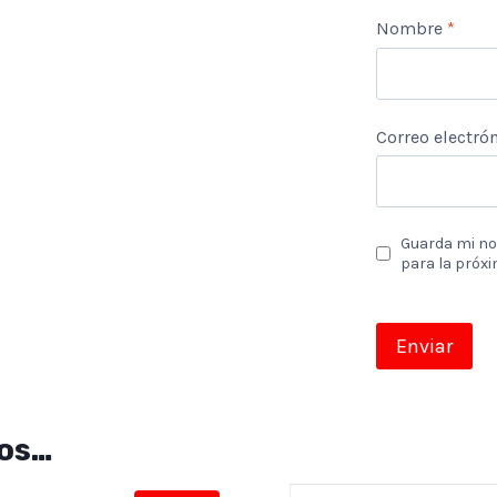
Nombre
*
Correo electró
Guarda mi no
para la próx
os…