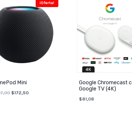
¡Oferta!
mePod Mini
Google Chromecast 
Google TV (4K)
Original
Current
7,00
$
172,50
$
81,08
price
price
was:
is:
$207,00.
$172,50.