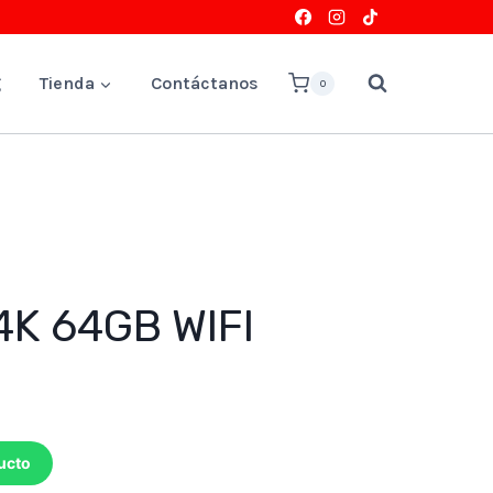
g
Tienda
Contáctanos
0
4K 64GB WIFI
ucto