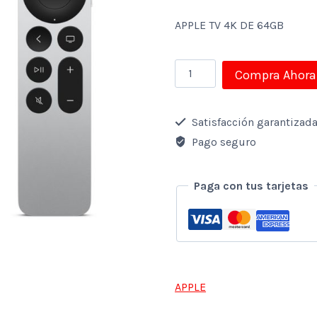
APPLE TV 4K DE 64GB
APPLE
Compra Ahora
TV
4K
Satisfacción garantizad
64GB
Pago seguro
WIFI
cantidad
Paga con tus tarjetas
APPLE