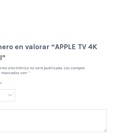
mero en valorar “APPLE TV 4K
I”
rreo electrónico no será publicada.
Los campos
án marcados con
*
n
*