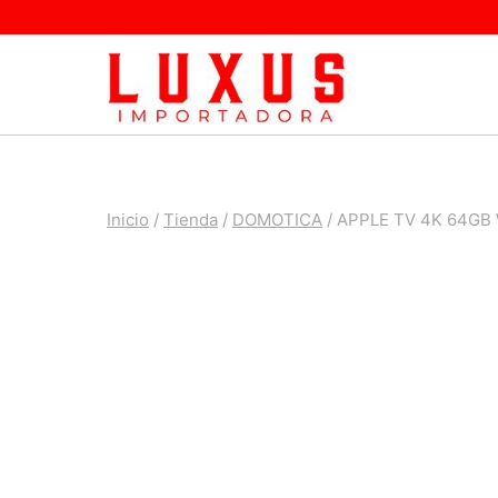
Saltar
al
contenido
Inicio
/
Tienda
/
DOMOTICA
/
APPLE TV 4K 64GB 