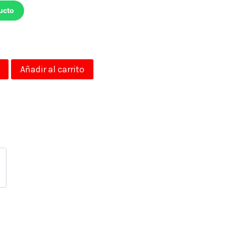
ucto
Añadir al carrito
a