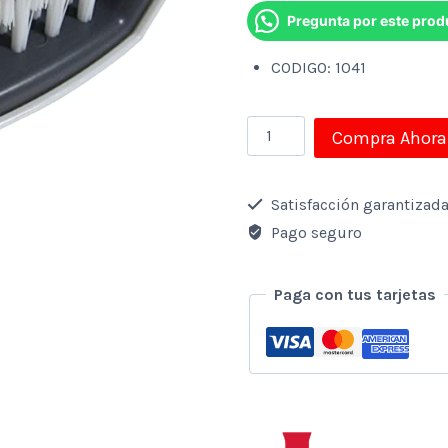
Pregunta por este prod
was:
is:
CODIGO: 1041
$5,75.
$1,15.
Cepillo
Compra Ahora
dual
para
Satisfacción garantizad
cubierto
Pago seguro
para
lavar
Paga con tus tarjetas
cantidad