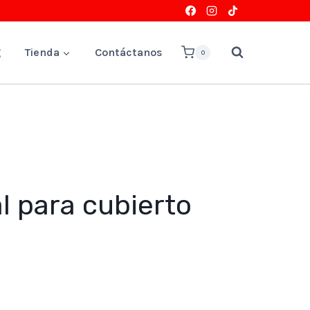
g
Tienda
Contáctanos
0
al para cubierto