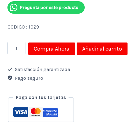
Pregunta por este producto
CODIGO : 1029
colgador
Compra Ahora
Añadir al carrito
de
fundas
Satisfacción garantizada
para
Pago seguro
cocina
cantidad
Paga con tus tarjetas