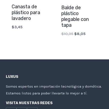
Canasta de
Balde de
plástico para
plástico
lavadero
plegable con
tapa
$
3,45
Original
Current
$
10,35
$
8,05
price
price
was:
is:
$10,35.
$8,05.
LUXUS
Somos espertos en importación tecnológica y domótica.
Estamos listos para poder llevarte lo mejor a tí.
VISITA NUESTRAS REDES