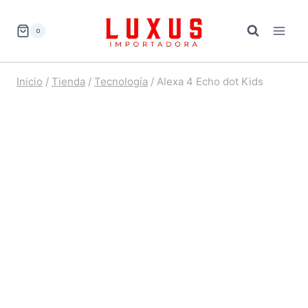
Saltar
al
0
contenido
Inicio
/
Tienda
/
Tecnología
/
Alexa 4 Echo dot Kids