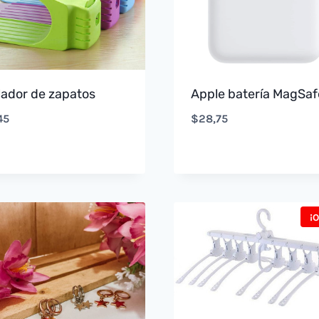
lador de zapatos
Apple batería MagSaf
45
$
28,75
¡O