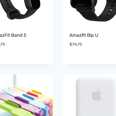
zFit Band 5
Amazfit Bip U
,75
$
74,75