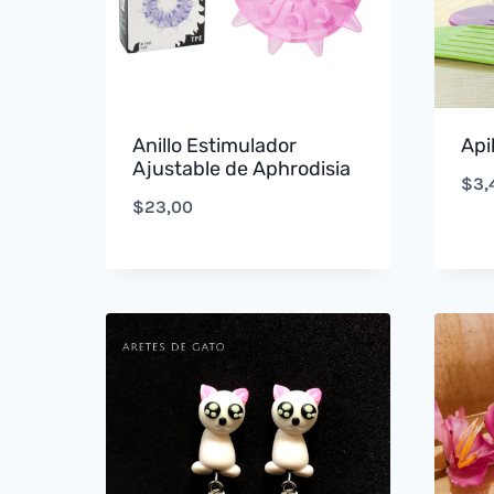
Anillo Estimulador
Api
Ajustable de Aphrodisia
$
3,
$
23,00