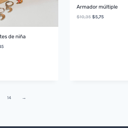
Armador múltiple
Original
Current
$
10,35
$
5,75
price
price
was:
is:
tes de niña
$10,35.
$5,75.
45
14
→