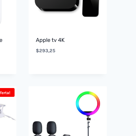
e
Apple tv 4K
$
293,25
ferta!