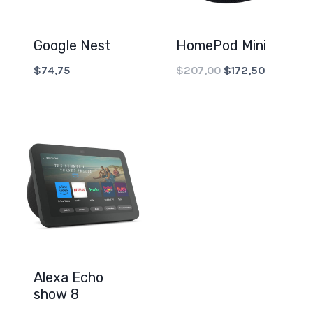
Google Nest
HomePod Mini
Original
Current
$
74,75
$
207,00
$
172,50
price
price
was:
is:
$207,00.
$172,50.
Alexa Echo
show 8