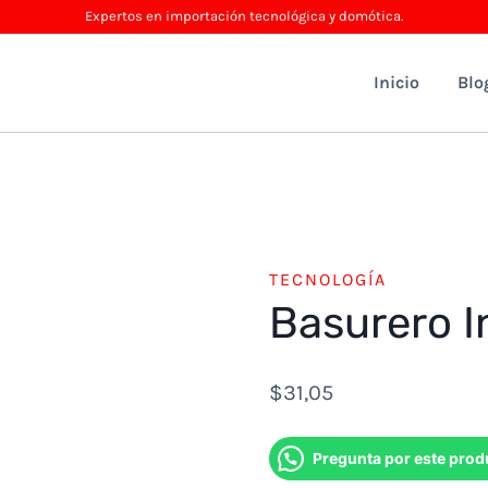
Expertos en importación tecnológica y domótica.
Inicio
Blo
TECNOLOGÍA
Basurero I
$
31,05
Pregunta por este prod