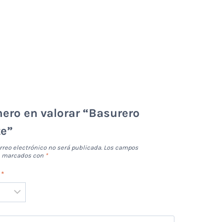
mero en valorar “Basurero
te”
rreo electrónico no será publicada.
Los campos
án marcados con
*
n
*
*