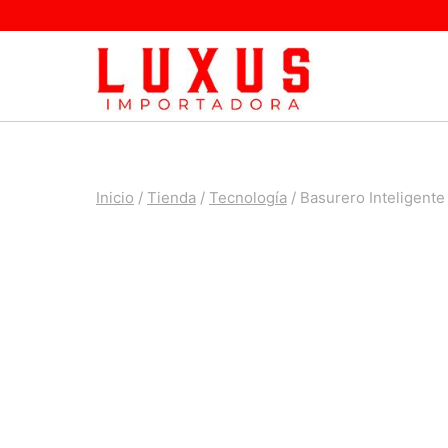
Saltar
al
contenido
Inicio
/
Tienda
/
Tecnología
/
Basurero Inteligente