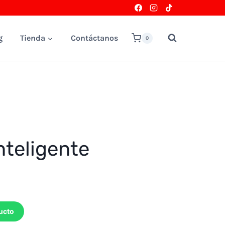
g
Tienda
Contáctanos
0
nteligente
ucto