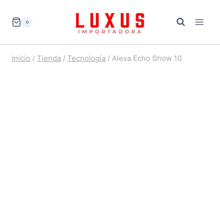
Saltar
al
0
contenido
Inicio
/
Tienda
/
Tecnología
/
Alexa Echo Show 10