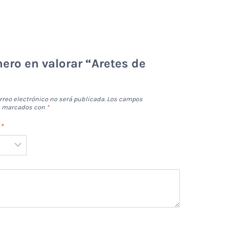
mero en valorar “Aretes de
rreo electrónico no será publicada.
Los campos
án marcados con
*
n
*
*