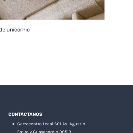
 de unicornio
CONTÁCTANOS
Garzocentro Local 601 Av. Agustín
Freire y Guayasamin 09513