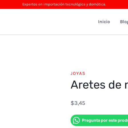
Expertos en importación tecnológica y domótica.
Inicio
Blo
JOYAS
Aretes de 
$
3,45
Pregunta por este prod