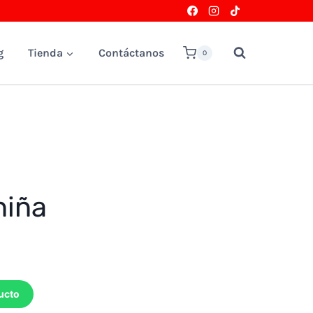
g
Tienda
Contáctanos
0
niña
ucto