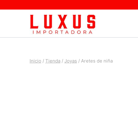
Saltar
al
contenido
Inicio
/
Tienda
/
Joyas
/
Aretes de niña