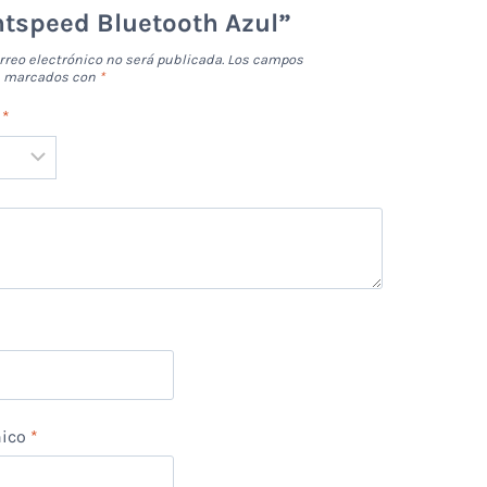
htspeed Bluetooth Azul”
rreo electrónico no será publicada.
Los campos
án marcados con
*
n
*
*
nico
*