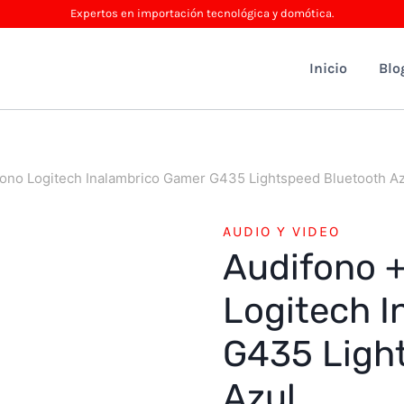
Expertos en importación tecnológica y domótica.
Inicio
Blo
fono Logitech Inalambrico Gamer G435 Lightspeed Bluetooth Az
AUDIO Y VIDEO
Audifono 
Logitech 
G435 Ligh
Azul