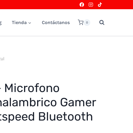
g
Tienda
Contáctanos
0
ul
+ Microfono
Inalambrico Gamer
tspeed Bluetooth