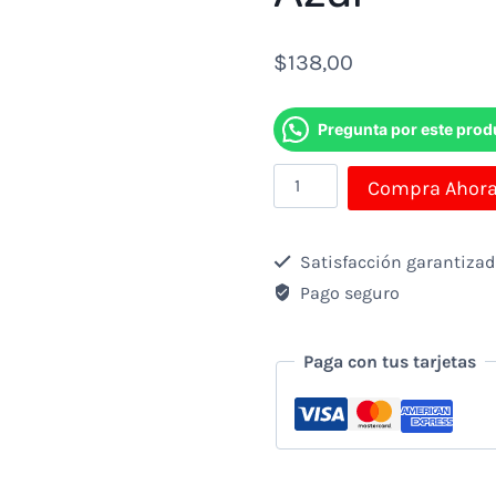
$
138,00
Pregunta por este prod
Audifono
Compra Ahor
+
Microfono
Satisfacción garantiza
Logitech
Pago seguro
Inalambrico
Gamer
Paga con tus tarjetas
G435
Lightspeed
Bluetooth