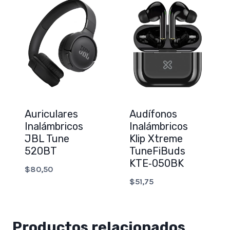
Auriculares
Audífonos
Inalámbricos
Inalámbricos
JBL Tune
Klip Xtreme
520BT
TuneFiBuds
KTE‑050BK
$
80,50
$
51,75
Productos relacionados