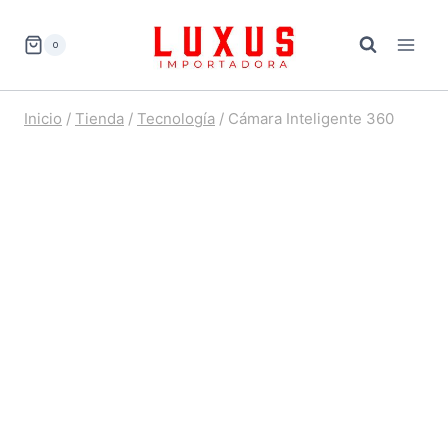
Saltar
al
0
contenido
Inicio
/
Tienda
/
Tecnología
/
Cámara Inteligente 360