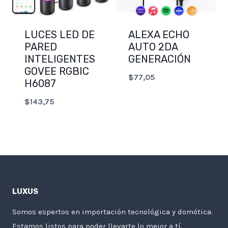
LUCES LED DE
ALEXA ECHO
PARED
AUTO 2DA
INTELIGENTES
GENERACIÓN
GOVEE RGBIC
$
77,05
H6087
$
143,75
LUXUS
Somos espertos en importación tecnológica y domótica.
Estamos listos para poder llevarte lo mejor a tí.