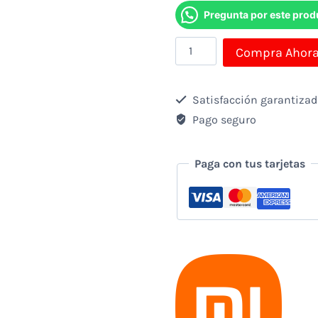
Pregunta por este prod
Celular
Compra Ahor
Xiaomi
Poco
Satisfacción garantiza
M3
Pago seguro
Pro
6,5"
Paga con tus tarjetas
4gb
64gb
Amarillo
cantidad