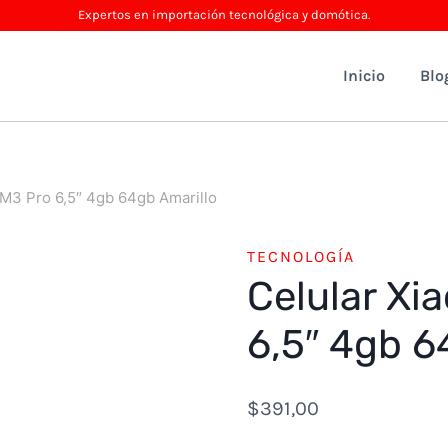
Expertos en importación tecnológica y domótica.
Inicio
Blo
 M3 Pro 6,5″ 4gb 64gb Amarillo
TECNOLOGÍA
Celular Xi
6,5″ 4gb 6
$
391,00