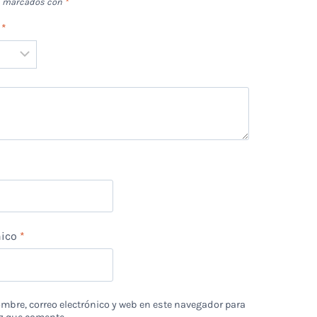
án marcados con
*
n
*
*
nico
*
bre, correo electrónico y web en este navegador para