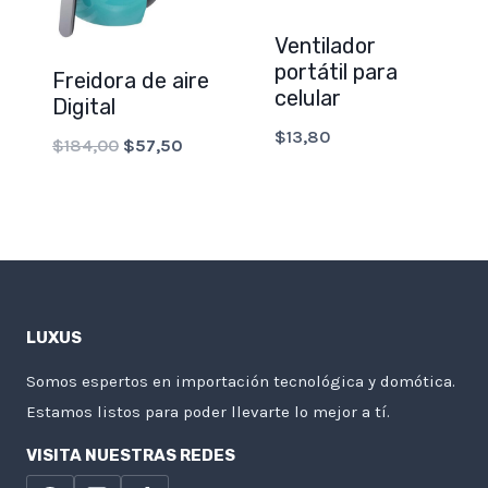
Ventilador
portátil para
Freidora de aire
celular
Digital
$
13,80
Original
Current
$
184,00
$
57,50
price
price
was:
is:
$184,00.
$57,50.
LUXUS
Somos espertos en importación tecnológica y domótica.
Estamos listos para poder llevarte lo mejor a tí.
VISITA NUESTRAS REDES