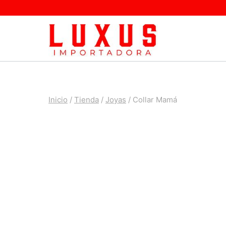
Saltar
al
contenido
Inicio
/
Tienda
/
Joyas
/
Collar Mamá