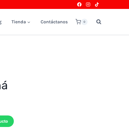
g
Tienda
Contáctanos
0
má
ucto