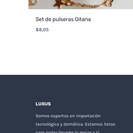
Set de pulseras Gitana
$
8,05
LUXUS
Somos espertos en importación
tecnológica y domótica. Estamos listos
para poder llevarte lo mejor a tí.