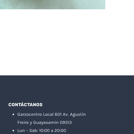
CONTÁCTANOS
Garzocentro Local 601 Av. Agustín
Freire y Guayasamin 09513
Lun – Sab: 10:00 a 20:00