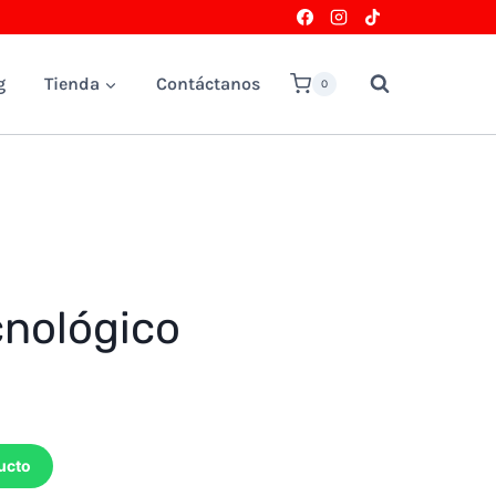
g
Tienda
Contáctanos
0
nológico
ucto