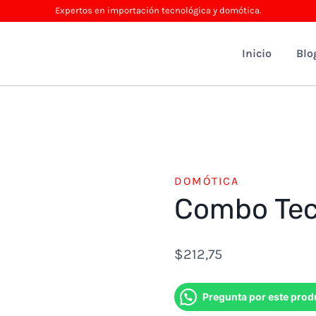
Expertos en importación tecnológica y domótica.
Inicio
Blo
DOMÓTICA
Combo Tec
$
212,75
Pregunta por este prod