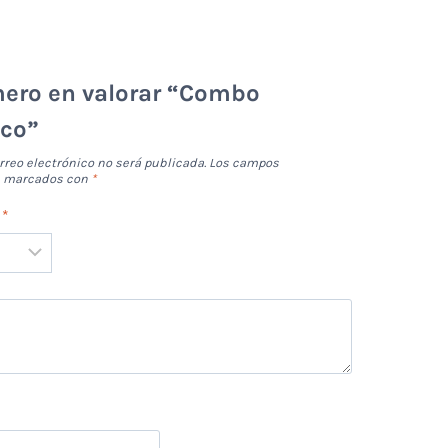
mero en valorar “Combo
ico”
rreo electrónico no será publicada.
Los campos
án marcados con
*
n
*
*