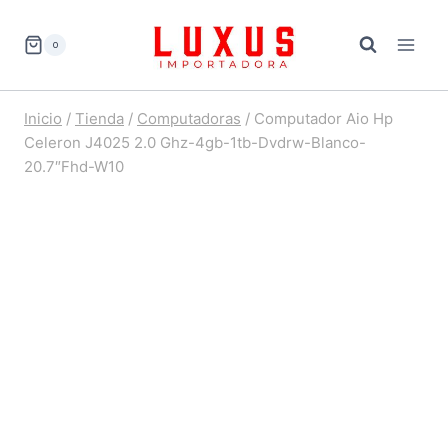
Saltar
al
0
contenido
Inicio
/
Tienda
/
Computadoras
/
Computador Aio Hp
Celeron J4025 2.0 Ghz-4gb-1tb-Dvdrw-Blanco-
20.7″Fhd-W10