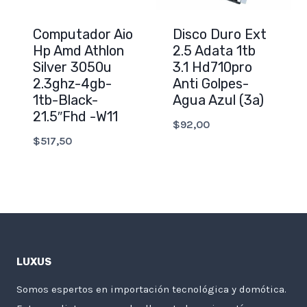
Computador Aio
Disco Duro Ext
Hp Amd Athlon
2.5 Adata 1tb
Silver 3050u
3.1 Hd710pro
2.3ghz-4gb-
Anti Golpes-
1tb-Black-
Agua Azul (3a)
21.5″Fhd -W11
$
92,00
$
517,50
LUXUS
Somos espertos en importación tecnológica y domótica.