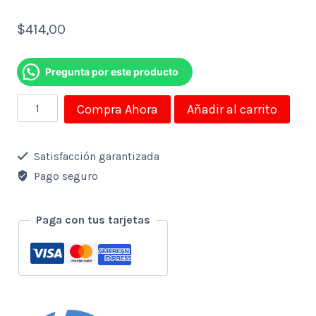
$
414,00
Pregunta por este producto
Computador
Compra Ahora
Añadir al carrito
Aio
Hp
Satisfacción garantizada
Celeron
Pago seguro
J4025
2.0
Paga con tus tarjetas
Ghz-
4gb-
1tb-
Dvdrw-