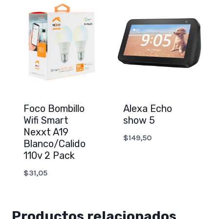
Foco Bombillo
Alexa Echo
Wifi Smart
show 5
Nexxt A19
$
149,50
Blanco/Calido
110v 2 Pack
$
31,05
Productos relacionados