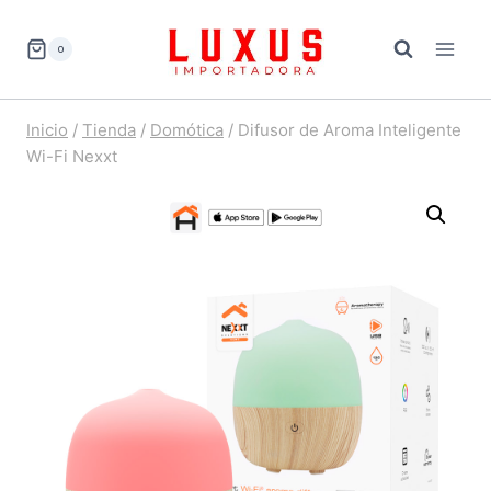
Saltar
al
0
contenido
Inicio
/
Tienda
/
Domótica
/
Difusor de Aroma Inteligente
Wi-Fi Nexxt