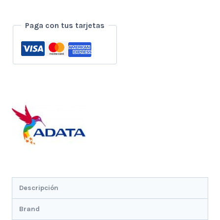
Adata
1tb
Paga con tus tarjetas
3.1
Ahd710pro
Anti
Golpes-
Agua
-
Rojo
cantidad
Descripción
Brand