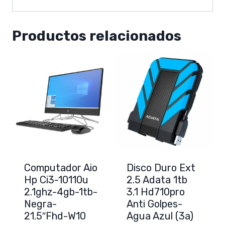
Productos relacionados
Computador Aio
Disco Duro Ext
Hp Ci3-10110u
2.5 Adata 1tb
2.1ghz-4gb-1tb-
3.1 Hd710pro
Negra-
Anti Golpes-
21.5″Fhd-W10
Agua Azul (3a)